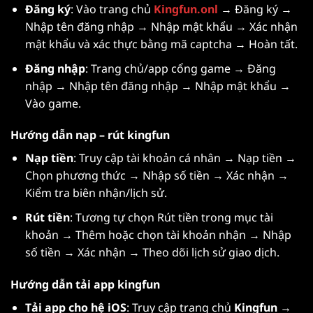
Đăng ký
: Vào trang chủ
Kingfun.onl
→ Đăng ký →
Nhập tên đăng nhập → Nhập mật khẩu → Xác nhận
mật khẩu và xác thực bằng mã captcha → Hoàn tất.
Đăng nhập
: Trang chủ/app cổng game → Đăng
nhập → Nhập tên đăng nhập → Nhập mật khẩu →
Vào game.
Hướng dẫn
nạp – rút kingfun
Nạp tiền
: Truy cập tài khoản cá nhân → Nạp tiền →
Chọn phương thức → Nhập số tiền → Xác nhận →
Kiểm tra biên nhận/lịch sử.
Rút tiền
: Tương tự chọn Rút tiền trong mục tài
khoản → Thêm hoặc chọn tài khoản nhận → Nhập
số tiền → Xác nhận → Theo dõi lịch sử giao dịch.
Hướng dẫn tải app kingfun
Tải app cho hệ iOS
: Truy cập trang chủ
Kingfun
→