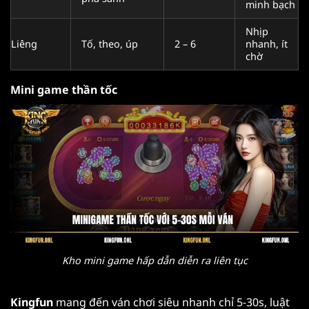
minh bạch
Nhịp
Liêng
Tố, theo, úp
2 – 6
nhanh, ít
chờ
Mini game thần tốc
Kho mini game hấp dẫn diễn ra liên tục
Kingfun
mang đến ván chơi siêu nhanh chỉ 5-30s, luật