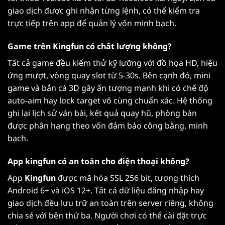
giao dịch được ghi nhận từng lệnh, có thể kiểm tra
trực tiếp trên app để quản lý vốn minh bạch.
Game trên Kingfun có chất lượng không?
Tất cả game đều kiểm thử kỹ lưỡng với đồ họa HD, hiệu
ứng mượt, vòng quay slot từ 5-30s. Bên cạnh đó, mini
game và bắn cá 3D gây ấn tượng mạnh khi có chế độ
auto-aim hay lock target vô cùng chuẩn xác. Hệ thống
ghi lại lịch sử ván bài, kết quả quay hũ, phòng bàn
được phân hạng theo vốn đảm bảo công bằng, minh
bạch.
App kingfun có an toàn cho điện thoại không?
App
Kingfun
được mã hóa SSL 256 bit, tương thích
Android 6+ và iOS 12+. Tất cả dữ liệu đăng nhập hay
giao dịch đều lưu trữ an toàn trên server riêng, không
chia sẻ với bên thứ ba. Người chơi có thể cài đặt trực