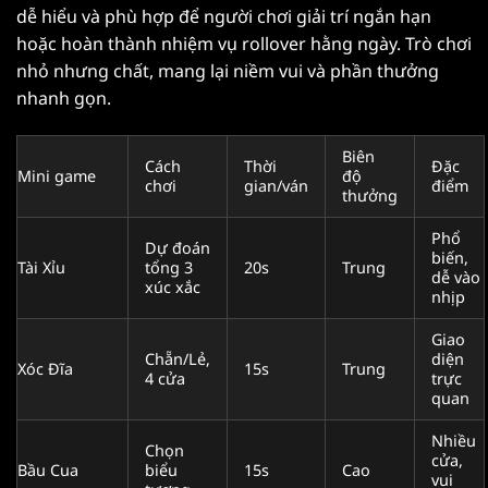
dễ hiểu và phù hợp để người chơi giải trí ngắn hạn
hoặc hoàn thành nhiệm vụ rollover hằng ngày. Trò chơi
nhỏ nhưng chất, mang lại niềm vui và phần thưởng
nhanh gọn.
Biên
Cách
Thời
Đặc
Mini game
độ
chơi
gian/ván
điểm
thưởng
Phổ
Dự đoán
biến,
Tài Xỉu
tổng 3
20s
Trung
dễ vào
xúc xắc
nhịp
Giao
Chẵn/Lẻ,
diện
Xóc Đĩa
15s
Trung
4 cửa
trực
quan
Nhiều
Chọn
cửa,
Bầu Cua
biểu
15s
Cao
vui