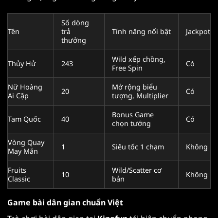
Số dòng
Tên
trả
Tính năng nổi bật
Jackpot
thưởng
Wild xếp chồng,
Thủy Hử
243
Có
Free Spin
Nữ Hoàng
Mở rộng biểu
20
Có
Ai Cập
tượng, Multiplier
Bonus Game
Tam Quốc
40
Có
chọn tướng
Vòng Quay
1
Siêu tốc 1 chạm
Không
May Mắn
Fruits
Wild/Scatter cơ
10
Không
Classic
bản
Game bài dân gian chuẩn Việt