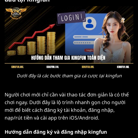
Dưới đây là các bước tham gia cá cược tại kingfun
Người chơi mới chỉ cần vài thao tác đơn giản là có thể
chơi ngay. Dưới đây là lộ trình nhanh gọn cho người
mới để biết cách đăng ký tài khoản, đăng nhập,
nạp/rút tiền và cài app trên iOS/Android.
Hướng dẫn đăng ký và đăng nhập kingfun