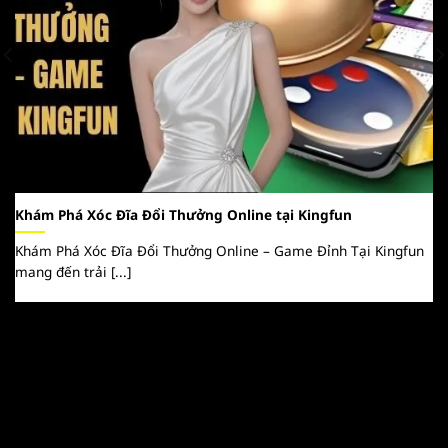
Khám Phá Xóc Đĩa Đổi Thưởng Online – Game Đỉnh Tại
Kingfun
Khám Phá Xóc Đĩa Đổi Thưởng Online tại Kingfun
Khám Phá Xóc Đĩa Đổi Thưởng Online – Game Đỉnh Tại Kingfun
mang đến trải [...]