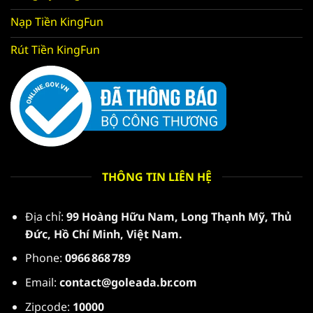
Nạp Tiền KingFun
Rút Tiền KingFun
THÔNG TIN LIÊN HỆ
Địa chỉ:
99 Hoàng Hữu Nam, Long Thạnh Mỹ, Thủ
Đức, Hồ Chí Minh, Việt Nam.
Phone:
0966 868 789
Email:
contact@goleada.br.com
Zipcode:
10000