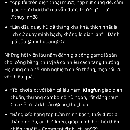
“App tải trên điện thoại mượt, nạp rút cũng dễ, cảm
giác như chơi thử mà vẫn được thưởng” – Từ
@thuylinh88
“Lần đầu quay hũ đã thắng kha khá, thích nhất là
lịch sử quay minh bạch, không lo gian lận” – Đánh
giá của @minhquang007
Những hội viên lâu năm đánh giá cổng game là sân
chơi công bằng, thú vị và có nhiều cách tăng thưởng.
Họ cũng chia sẻ kinh nghiệm chiến thắng, mẹo tối ưu
vốn hiệu quả.
“Tôi chơi slot với bắn cá lâu năm,
Kingfun
giao diện
chuẩn, thưởng combo nổ hũ ngon, rất đáng thử” –
Chia sẻ từ tài khoản @cao_thu_bida
“Bảng xếp hạng top tuần minh bạch, thấy được ai
thắng nhiều, ai chơi khéo, giúp mình học hỏi thêm
chiến thuật” – Comment @phuctuan999