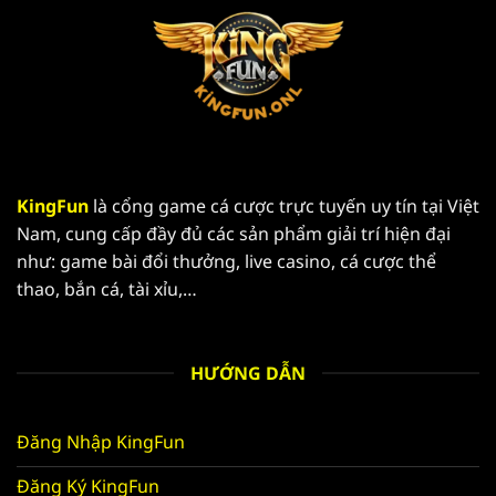
KingFun
là cổng game cá cược trực tuyến uy tín tại Việt
Nam, cung cấp đầy đủ các sản phẩm giải trí hiện đại
như: game bài đổi thưởng, live casino, cá cược thể
thao, bắn cá, tài xỉu,…
HƯỚNG DẪN
Đăng Nhập KingFun
Đăng Ký KingFun