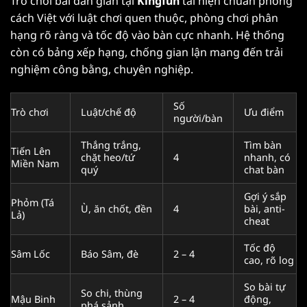
Trò chơi bài dân gian tại
Kingfun
tái hiện chuẩn phong
cách Việt với luật chơi quen thuộc, phòng chơi phân
hạng rõ ràng và tốc độ vào bàn cực nhanh. Hệ thống
còn có bảng xếp hạng, chống gian lận mang đến trải
nghiệm công bằng, chuyên nghiệp.
Số
Trò chơi
Luật/chế độ
Ưu điểm
người/bàn
Thắng trắng,
Tìm bàn
Tiến Lên
chặt heo/tứ
4
nhanh, có
Miền Nam
quý
chat bàn
Gợi ý sắp
Phỏm (Tá
Ù, ăn chốt, đền
4
bài, anti-
Lả)
cheat
Tốc độ
Sâm Lốc
Báo Sâm, đè
2 – 4
cao, rõ log
So bài tự
So chi, thùng
Mậu Binh
2 – 4
động,
phá sảnh