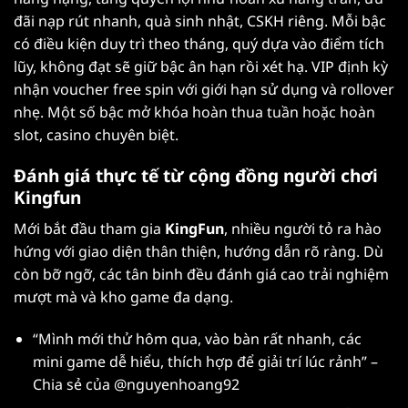
đãi nạp rút nhanh, quà sinh nhật, CSKH riêng. Mỗi bậc
có điều kiện duy trì theo tháng, quý dựa vào điểm tích
lũy, không đạt sẽ giữ bậc ân hạn rồi xét hạ.
VIP định kỳ
nhận voucher free spin với giới hạn sử dụng và rollover
nhẹ. Một số bậc mở khóa hoàn thua tuần hoặc hoàn
slot, casino chuyên biệt.
Đánh giá thực tế từ cộng đồng người chơi
Kingfun
Mới bắt đầu tham gia
KingFun
, nhiều người tỏ ra hào
hứng với giao diện thân thiện, hướng dẫn rõ ràng. Dù
còn bỡ ngỡ, các tân binh đều đánh giá cao trải nghiệm
mượt mà và kho game đa dạng.
“Mình mới thử hôm qua, vào bàn rất nhanh, các
mini game dễ hiểu, thích hợp để giải trí lúc rảnh” –
Chia sẻ của @nguyenhoang92