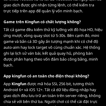
giao dịch được ghi nhận từng lệnh, có thể kiểm tra
trực tiếp trên app để quản lý vốn minh bạch.
Game trên Kingfun có chất lượng không?
Tất cả game đều kiểm thử kỹ lưỡng với đồ họa HD, hiệu
ứng mượt, vòng quay slot từ 5-30s. Bên cạnh đó, mini
game và bắn cá 3D gây ấn tượng mạnh khi có chế độ
auto-aim hay lock target vô cùng chuẩn xác. Hệ thống
ghi lại lịch sử ván bài, kết quả quay hũ, phòng bàn
được phân hạng theo vốn đảm bảo công bằng, minh
bạch.
App kingfun có an toàn cho điện thoại không?
App
Kingfun
được mã hóa SSL 256 bit, tương thích
Android 6+ và iOS 12+. Tất cả dữ liệu đăng nhập hay
giao dịch đều lưu trữ an toàn trên server riêng, không
chia sẻ với bên thứ ba. Người chơi có thể cài đặt trực