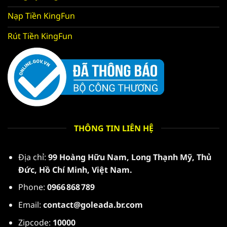
Nạp Tiền KingFun
Rút Tiền KingFun
THÔNG TIN LIÊN HỆ
Địa chỉ:
99 Hoàng Hữu Nam, Long Thạnh Mỹ, Thủ
Đức, Hồ Chí Minh, Việt Nam.
Phone:
0966 868 789
Email:
contact@goleada.br.com
Zipcode:
10000