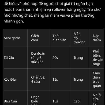
dễ hiểu và phù hợp để người chơi giải trí ngắn hạn
hoặc hoàn thành nhiệm vụ rollover hằng ngày. Trò chơi
nhỏ nhưng chất, mang lại niềm vui và phần thưởng
nhanh gọn.
Biên
Cách
Thời
Đặc
Mini game
độ
chơi
gian/ván
điểm
thưởng
Phổ
Dự đoán
biến,
Tài Xỉu
tổng 3
20s
Trung
dễ vào
xúc xắc
nhịp
Giao
Chẵn/Lẻ,
diện
Xóc Đĩa
15s
Trung
4 cửa
trực
quan
Nhiều
Chọn
cửa,
Bầu Cua
biểu
15s
Cao
vui