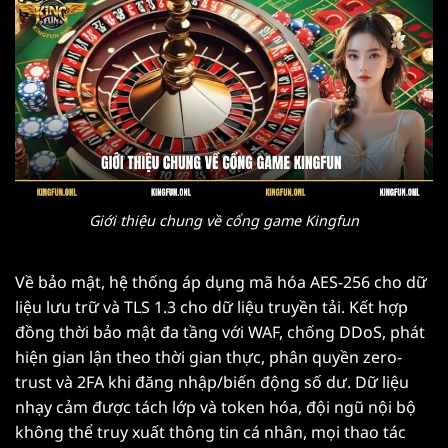
Giới thiệu chung về cổng game Kingfun
Về bảo mật, hệ thống áp dụng mã hóa AES-256 cho dữ
liệu lưu trữ và TLS 1.3 cho dữ liệu truyền tải. Kết hợp
đồng thời bảo mật đa tầng với WAF, chống DDoS, phát
hiện gian lận theo thời gian thực, phân quyền zero-
trust và 2FA khi đăng nhập/biến động số dư.
Dữ liệu
nhạy cảm được tách lớp và token hóa, đội ngũ nội bộ
không thể truy xuất thông tin cá nhân, mọi thao tác