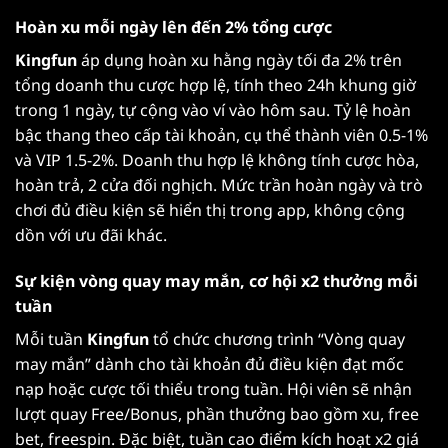
Hoàn xu mỗi ngày lên đến 2% tổng cược
Kingfun
áp dụng hoàn xu hằng ngày tối đa 2% trên
tổng doanh thu cược hợp lệ, tính theo 24h khung giờ
trong 1 ngày, tự cộng vào ví vào hôm sau. Tỷ lệ hoàn
bậc thang theo cấp tài khoản, cụ thể thành viên 0.5-1%
và VIP 1.5-2%.
Doanh thu hợp lệ không tính cược hòa,
hoàn trả, 2 cửa đối nghịch. Mức trần hoàn ngày và trò
chơi đủ điều kiện sẽ hiển thị trong app, không cộng
dồn với ưu đãi khác.
Sự kiện vòng quay may mắn, cơ hội x2 thưởng mỗi
tuần
Mỗi tuần
Kingfun
tổ chức chương trình “Vòng quay
may mắn” dành cho tài khoản đủ điều kiện đạt mốc
nạp hoặc cược tối thiểu trong tuần. Hội viên sẽ nhận
lượt quay Free/Bonus, phần thưởng bao gồm xu, free
bet, freespin.
Đặc biệt, tuần cao điểm kích hoạt x2 giá